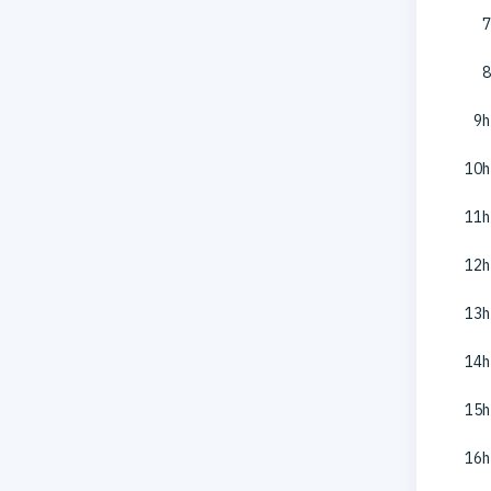
7
8
9h
10h
11h
12h
13h
14h
15h
16h