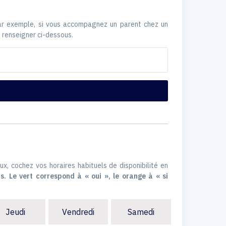
Par exemple, si vous accompagnez un parent chez un
 renseigner ci-dessous.
ux, cochez vos horaires habituels de disponibilité en
s. Le vert correspond à « oui », le orange à « si
Jeudi
Vendredi
Samedi