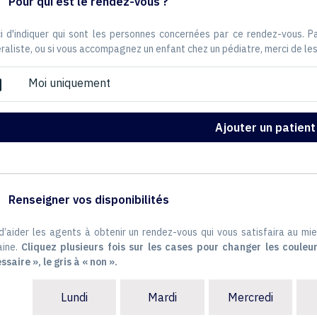
Pour qui est le rendez-vous ?
i d'indiquer qui sont les personnes concernées par ce rendez-vous. 
raliste, ou si vous accompagnez un enfant chez un pédiatre, merci de les
Moi uniquement
ox
Ajouter un patient
Renseigner vos disponibilités
 d’aider les agents à obtenir un rendez-vous qui vous satisfaira au mie
ine.
Cliquez plusieurs fois sur les cases pour changer les couleur
ssaire », le gris à « non ».
Lundi
Mardi
Mercredi