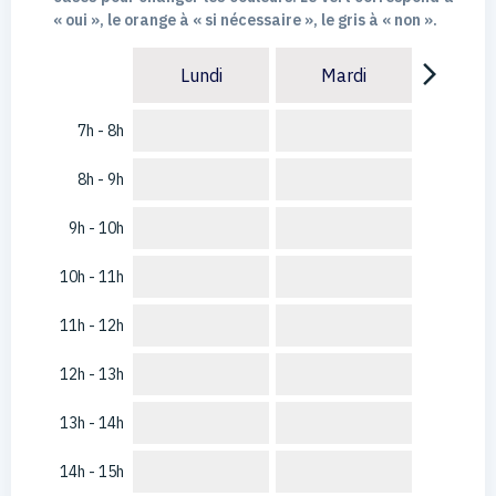
« oui », le orange à « si nécessaire », le gris à « non ».
arrow_forward_ios
Lundi
Mardi
7h - 8h
8h - 9h
9h - 10h
10h - 11h
11h - 12h
12h - 13h
13h - 14h
14h - 15h