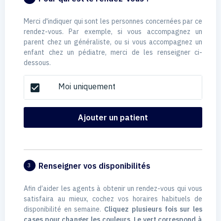
Merci d'indiquer qui sont les personnes concernées par ce
rendez-vous. Par exemple, si vous accompagnez un
parent chez un généraliste, ou si vous accompagnez un
enfant chez un pédiatre, merci de les renseigner ci-
dessous.
Moi uniquement
check_box
Ajouter un patient
Renseigner vos disponibilités
3
Afin d’aider les agents à obtenir un rendez-vous qui vous
satisfaira au mieux, cochez vos horaires habituels de
disponibilité en semaine.
Cliquez plusieurs fois sur les
cases pour changer les couleurs. Le vert correspond à