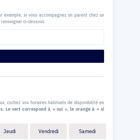
Par exemple, si vous accompagnez un parent chez un
 renseigner ci-dessous.
ux, cochez vos horaires habituels de disponibilité en
s. Le vert correspond à « oui », le orange à « si
Jeudi
Vendredi
Samedi