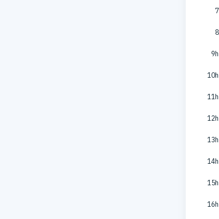
7
8
9h
10h
11h
12h
13h
14h
15h
16h