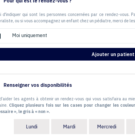
Pour qui est le rendez-vous ?
i d'indiquer qui sont les personnes concernées par ce rendez-vous. 
raliste, ou si vous accompagnez un enfant chez un pédiatre, merci de les
Moi uniquement
ox
Ajouter un patient
Renseigner vos disponibilités
 d’aider les agents à obtenir un rendez-vous qui vous satisfaira au mie
ine.
Cliquez plusieurs fois sur les cases pour changer les couleur
ssaire », le gris à « non ».
Lundi
Mardi
Mercredi