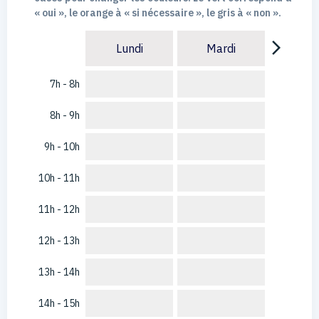
« oui », le orange à « si nécessaire », le gris à « non ».
arrow_forward_ios
Lundi
Mardi
7h - 8h
8h - 9h
9h - 10h
10h - 11h
11h - 12h
12h - 13h
13h - 14h
14h - 15h