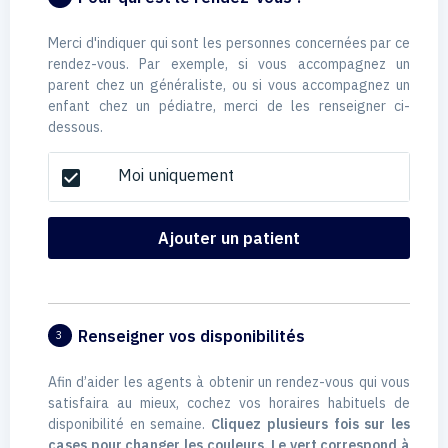
Merci d'indiquer qui sont les personnes concernées par ce
rendez-vous. Par exemple, si vous accompagnez un
parent chez un généraliste, ou si vous accompagnez un
enfant chez un pédiatre, merci de les renseigner ci-
dessous.
Moi uniquement
check_box
Ajouter un patient
Renseigner vos disponibilités
3
Afin d’aider les agents à obtenir un rendez-vous qui vous
satisfaira au mieux, cochez vos horaires habituels de
disponibilité en semaine.
Cliquez plusieurs fois sur les
cases pour changer les couleurs. Le vert correspond à