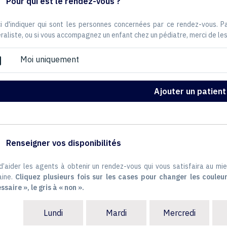
Pour qui est le rendez-vous ?
i d'indiquer qui sont les personnes concernées par ce rendez-vous. 
raliste, ou si vous accompagnez un enfant chez un pédiatre, merci de les
Moi uniquement
ox
Ajouter un patient
Renseigner vos disponibilités
 d’aider les agents à obtenir un rendez-vous qui vous satisfaira au mie
ine.
Cliquez plusieurs fois sur les cases pour changer les couleur
ssaire », le gris à « non ».
Lundi
Mardi
Mercredi