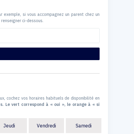
Par exemple, si vous accompagnez un parent chez un
 renseigner ci-dessous.
ux, cochez vos horaires habituels de disponibilité en
s. Le vert correspond à « oui », le orange à « si
Jeudi
Vendredi
Samedi