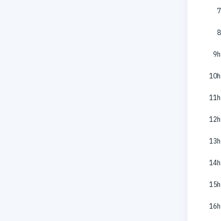
7
8
9h
10h
11h
12h
13h
14h
15h
16h