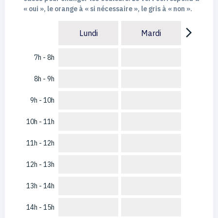
« oui », le orange à « si nécessaire », le gris à « non ».
arrow_forward_ios
Lundi
Mardi
7h - 8h
8h - 9h
9h - 10h
10h - 11h
11h - 12h
12h - 13h
13h - 14h
14h - 15h