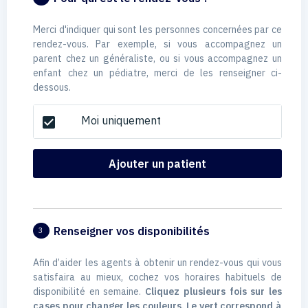
Merci d'indiquer qui sont les personnes concernées par ce
rendez-vous. Par exemple, si vous accompagnez un
parent chez un généraliste, ou si vous accompagnez un
enfant chez un pédiatre, merci de les renseigner ci-
dessous.
Moi uniquement
check_box
Ajouter un patient
Renseigner vos disponibilités
3
Afin d’aider les agents à obtenir un rendez-vous qui vous
satisfaira au mieux, cochez vos horaires habituels de
disponibilité en semaine.
Cliquez plusieurs fois sur les
cases pour changer les couleurs. Le vert correspond à