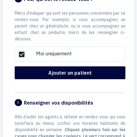
Merci d'indiquer qui sont les personnes concernées par ce
rendez-vous. Par exemple, si vous accompagnez un
parent chez un généraliste, ou si vous accompagnez un
enfant chez un pédiatre, merci de les renseigner ci-
dessous.
Moi uniquement
check_box
Ajouter un patient
Renseigner vos disponibilités
3
Afin d’aider les agents à obtenir un rendez-vous qui vous
satisfaira au mieux, cochez vos horaires habituels de
disponibilité en semaine.
Cliquez plusieurs fois sur les
cases pour changer les couleurs. Le vert correspond à