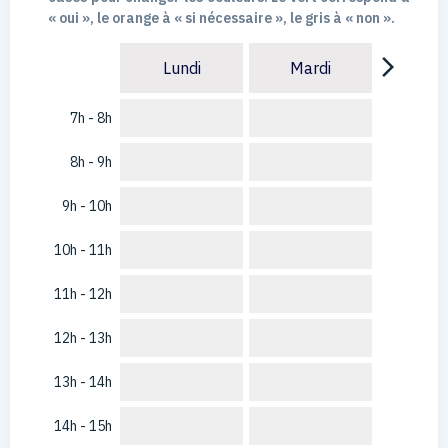
« oui », le orange à « si nécessaire », le gris à « non ».
arrow_forward_ios
Lundi
Mardi
7h - 8h
8h - 9h
9h - 10h
10h - 11h
11h - 12h
12h - 13h
13h - 14h
14h - 15h