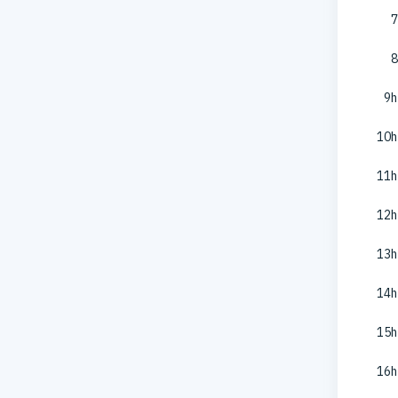
7
8
9h
10h
11h
12h
13h
14h
15h
16h