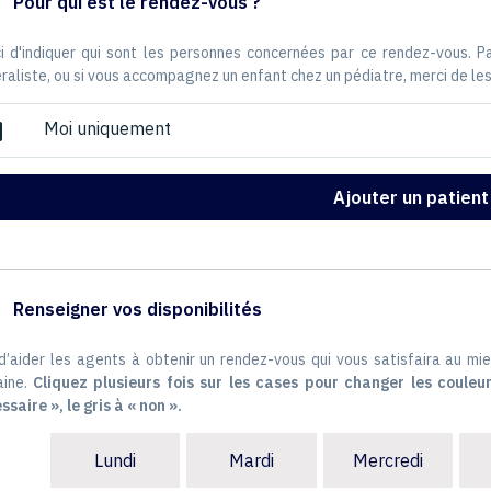
Pour qui est le rendez-vous ?
i d'indiquer qui sont les personnes concernées par ce rendez-vous. 
raliste, ou si vous accompagnez un enfant chez un pédiatre, merci de les
Moi uniquement
ox
Ajouter un patient
Renseigner vos disponibilités
 d’aider les agents à obtenir un rendez-vous qui vous satisfaira au mie
ine.
Cliquez plusieurs fois sur les cases pour changer les couleur
ssaire », le gris à « non ».
Lundi
Mardi
Mercredi