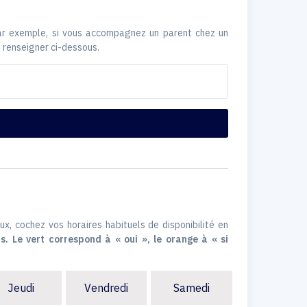
Par exemple, si vous accompagnez un parent chez un
 renseigner ci-dessous.
ux, cochez vos horaires habituels de disponibilité en
s. Le vert correspond à « oui », le orange à « si
Jeudi
Vendredi
Samedi