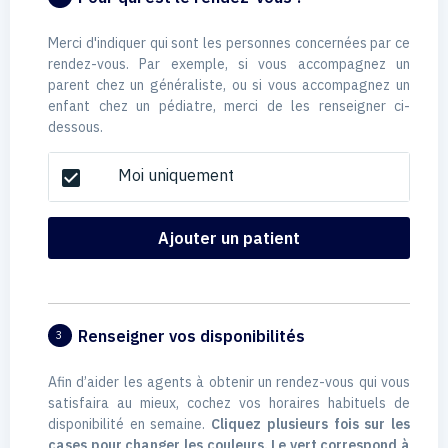
Merci d'indiquer qui sont les personnes concernées par ce
rendez-vous. Par exemple, si vous accompagnez un
parent chez un généraliste, ou si vous accompagnez un
enfant chez un pédiatre, merci de les renseigner ci-
dessous.
Moi uniquement
check_box
Ajouter un patient
Renseigner vos disponibilités
3
Afin d’aider les agents à obtenir un rendez-vous qui vous
satisfaira au mieux, cochez vos horaires habituels de
disponibilité en semaine.
Cliquez plusieurs fois sur les
cases pour changer les couleurs. Le vert correspond à