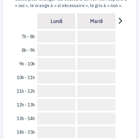
« oui », le orange à « si nécessaire », le gris à « non ».
arrow_forward_ios
Lundi
Mardi
7h - 8h
8h - 9h
9h - 10h
10h - 11h
11h - 12h
12h - 13h
13h - 14h
14h - 15h