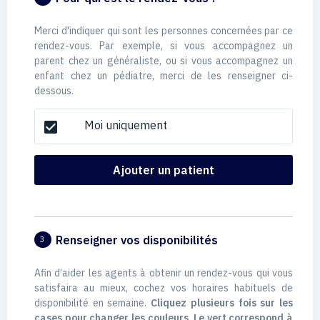
Merci d'indiquer qui sont les personnes concernées par ce
rendez-vous. Par exemple, si vous accompagnez un
parent chez un généraliste, ou si vous accompagnez un
enfant chez un pédiatre, merci de les renseigner ci-
dessous.
Moi uniquement
check_box
Ajouter un patient
Renseigner vos disponibilités
3
Afin d’aider les agents à obtenir un rendez-vous qui vous
satisfaira au mieux, cochez vos horaires habituels de
disponibilité en semaine.
Cliquez plusieurs fois sur les
cases pour changer les couleurs. Le vert correspond à