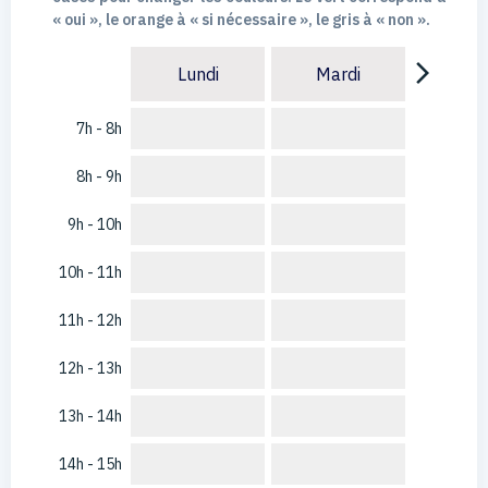
« oui », le orange à « si nécessaire », le gris à « non ».
arrow_forward_ios
Lundi
Mardi
7h - 8h
8h - 9h
9h - 10h
10h - 11h
11h - 12h
12h - 13h
13h - 14h
14h - 15h