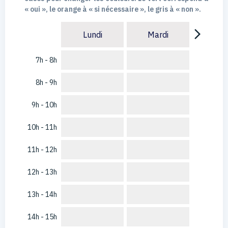
« oui », le orange à « si nécessaire », le gris à « non ».
arrow_forward_ios
Lundi
Mardi
7h - 8h
8h - 9h
9h - 10h
10h - 11h
11h - 12h
12h - 13h
13h - 14h
14h - 15h