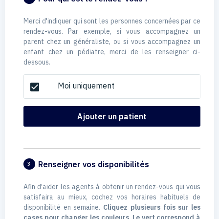
Merci d'indiquer qui sont les personnes concernées par ce
rendez-vous. Par exemple, si vous accompagnez un
parent chez un généraliste, ou si vous accompagnez un
enfant chez un pédiatre, merci de les renseigner ci-
dessous.
Moi uniquement
check_box
Ajouter un patient
Renseigner vos disponibilités
3
Afin d’aider les agents à obtenir un rendez-vous qui vous
satisfaira au mieux, cochez vos horaires habituels de
disponibilité en semaine.
Cliquez plusieurs fois sur les
cases pour changer les couleurs. Le vert correspond à