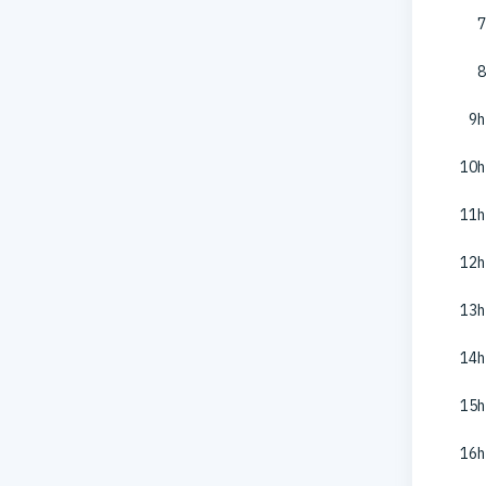
7
8
9h
10h
11h
12h
13h
14h
15h
16h