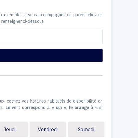
Par exemple, si vous accompagnez un parent chez un
 renseigner ci-dessous.
ux, cochez vos horaires habituels de disponibilité en
s. Le vert correspond à « oui », le orange à « si
Jeudi
Vendredi
Samedi