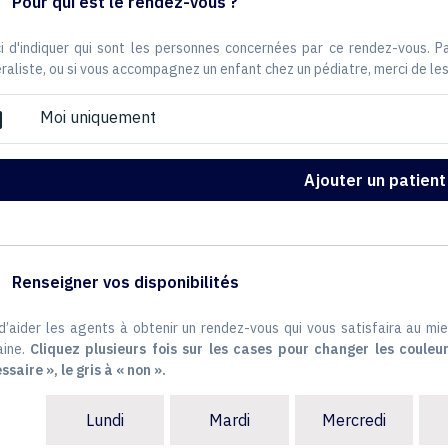
Pour qui est le rendez-vous ?
i d'indiquer qui sont les personnes concernées par ce rendez-vous. 
raliste, ou si vous accompagnez un enfant chez un pédiatre, merci de les
Moi uniquement
ox
Ajouter un patient
Renseigner vos disponibilités
 d’aider les agents à obtenir un rendez-vous qui vous satisfaira au mie
ine.
Cliquez plusieurs fois sur les cases pour changer les couleur
ssaire », le gris à « non ».
Lundi
Mardi
Mercredi