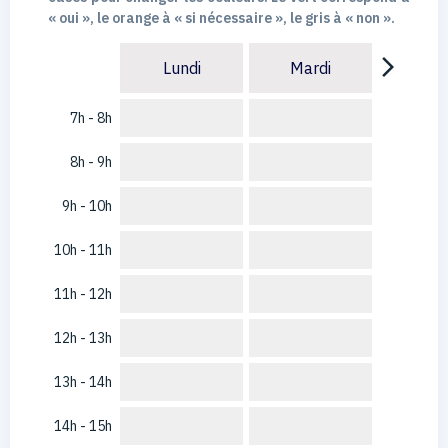
« oui », le orange à « si nécessaire », le gris à « non ».
arrow_forward_ios
Lundi
Mardi
7h - 8h
8h - 9h
9h - 10h
10h - 11h
11h - 12h
12h - 13h
13h - 14h
14h - 15h