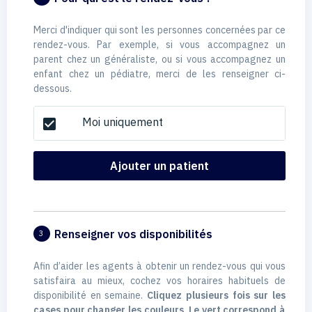
Merci d'indiquer qui sont les personnes concernées par ce
rendez-vous. Par exemple, si vous accompagnez un
parent chez un généraliste, ou si vous accompagnez un
enfant chez un pédiatre, merci de les renseigner ci-
dessous.
Moi uniquement
check_box
Ajouter un patient
Renseigner vos disponibilités
3
Afin d’aider les agents à obtenir un rendez-vous qui vous
satisfaira au mieux, cochez vos horaires habituels de
disponibilité en semaine.
Cliquez plusieurs fois sur les
cases pour changer les couleurs. Le vert correspond à