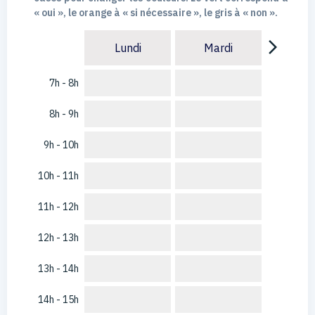
« oui », le orange à « si nécessaire », le gris à « non ».
arrow_forward_ios
Lundi
Mardi
7h - 8h
8h - 9h
9h - 10h
10h - 11h
11h - 12h
12h - 13h
13h - 14h
14h - 15h