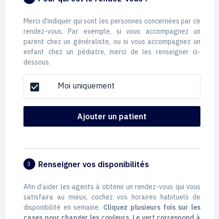
Merci d'indiquer qui sont les personnes concernées par ce
rendez-vous. Par exemple, si vous accompagnez un
parent chez un généraliste, ou si vous accompagnez un
enfant chez un pédiatre, merci de les renseigner ci-
dessous.
Moi uniquement
check_box
Ajouter un patient
Renseigner vos disponibilités
3
Afin d’aider les agents à obtenir un rendez-vous qui vous
satisfaira au mieux, cochez vos horaires habituels de
disponibilité en semaine.
Cliquez plusieurs fois sur les
cases pour changer les couleurs. Le vert correspond à