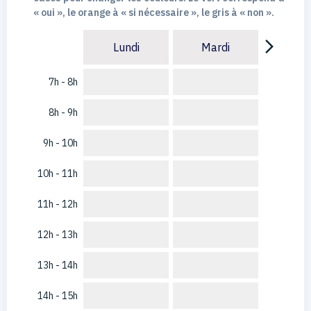
« oui », le orange à « si nécessaire », le gris à « non ».
arrow_forward_ios
Lundi
Mardi
7h - 8h
8h - 9h
9h - 10h
10h - 11h
11h - 12h
12h - 13h
13h - 14h
14h - 15h