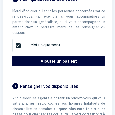
Merci d'indiquer qui sont les personnes concernées par ce
rendez-vous. Par exemple, si vous accompagnez un
parent chez un généraliste, ou si vous accompagnez un
enfant chez un pédiatre, merci de les renseigner ci-
dessous.
Moi uniquement
check_box
Ajouter un patient
Renseigner vos disponibilités
3
Afin d’aider les agents à obtenir un rendez-vous qui vous
satisfaira au mieux, cochez vos horaires habituels de
disponibilité en semaine.
Cliquez plusieurs fois sur les
cases pour changer les couleurs. Le vert correspond à