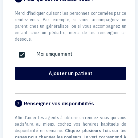
Merci d'indiquer qui sont les personnes concernées par ce
rendez-vous. Par exemple, si vous accompagnez un
parent chez un généraliste, ou si vous accompagnez un
enfant chez un pédiatre, merci de les renseigner ci-
dessous.
Moi uniquement
check_box
Ajouter un patient
Renseigner vos disponibilités
3
Afin d’aider les agents à obtenir un rendez-vous qui vous
satisfaira au mieux, cochez vos horaires habituels de
disponibilité en semaine.
Cliquez plusieurs fois sur les
cases pour changer les couleurs. Le vert correspond à