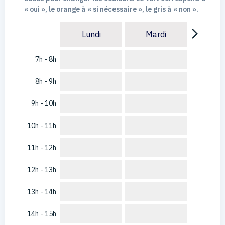
« oui », le orange à « si nécessaire », le gris à « non ».
arrow_forward_ios
Lundi
Mardi
7h - 8h
8h - 9h
9h - 10h
10h - 11h
11h - 12h
12h - 13h
13h - 14h
14h - 15h