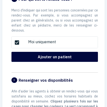
Merci d'indiquer qui sont les personnes concernées par ce
rendez-vous. Par exemple, si vous accompagnez un
parent chez un généraliste, ou si vous accompagnez un
enfant chez un pédiatre, merci de les renseigner ci-
dessous.
Moi uniquement
check_box
Ajouter un patient
Renseigner vos disponibilités
3
Afin d’aider les agents à obtenir un rendez-vous qui vous
satisfaira au mieux, cochez vos horaires habituels de
disponibilité en semaine.
Cliquez plusieurs fois sur les
cases pour changer les couleurs. Le vert correspond à