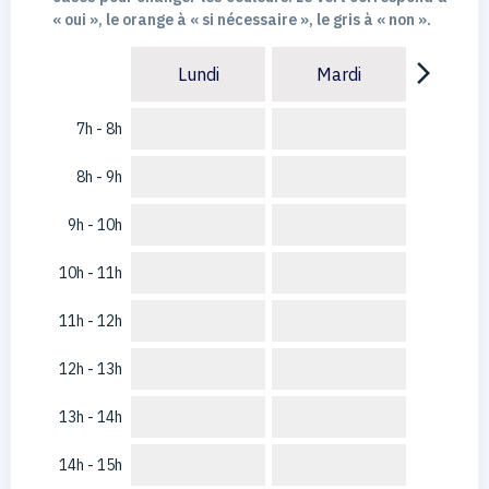
« oui », le orange à « si nécessaire », le gris à « non ».
arrow_forward_ios
Lundi
Mardi
7h - 8h
8h - 9h
9h - 10h
10h - 11h
11h - 12h
12h - 13h
13h - 14h
14h - 15h