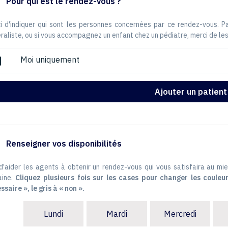
Pour qui est le rendez-vous ?
i d'indiquer qui sont les personnes concernées par ce rendez-vous. 
raliste, ou si vous accompagnez un enfant chez un pédiatre, merci de les
Moi uniquement
ox
Ajouter un patient
Renseigner vos disponibilités
 d’aider les agents à obtenir un rendez-vous qui vous satisfaira au mie
ine.
Cliquez plusieurs fois sur les cases pour changer les couleur
ssaire », le gris à « non ».
Lundi
Mardi
Mercredi