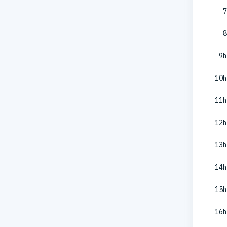
7
8
9h
10h
11h
12h
13h
14h
15h
16h