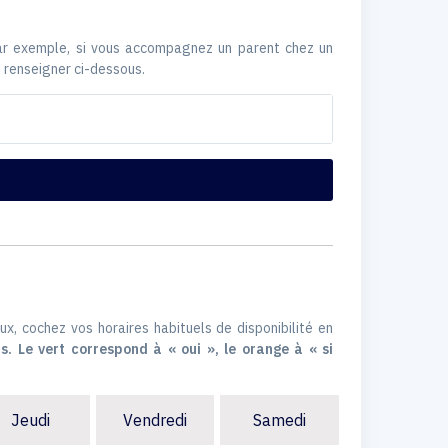
Par exemple, si vous accompagnez un parent chez un
 renseigner ci-dessous.
ux, cochez vos horaires habituels de disponibilité en
s. Le vert correspond à « oui », le orange à « si
Jeudi
Vendredi
Samedi