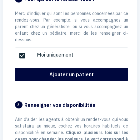
Merci d'indiquer qui sont les personnes concernées par ce
rendez-vous. Par exemple, si vous accompagnez un
parent chez un généraliste, ou si vous accompagnez un
enfant chez un pédiatre, merci de les renseigner ci-
dessous.
Moi uniquement
check_box
Ajouter un patient
Renseigner vos disponibilités
3
Afin d’aider les agents à obtenir un rendez-vous qui vous
satisfaira au mieux, cochez vos horaires habituels de
disponibilité en semaine.
Cliquez plusieurs fois sur les
cases pour changer les couleurs. Le vert correspond à