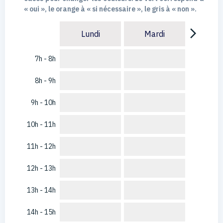
« oui », le orange à « si nécessaire », le gris à « non ».
arrow_forward_ios
Lundi
Mardi
7h - 8h
8h - 9h
9h - 10h
10h - 11h
11h - 12h
12h - 13h
13h - 14h
14h - 15h