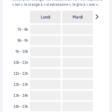
« oui », le orange à « si nécessaire », le gris à « non ».
arrow_forward_ios
Lundi
Mardi
7h - 8h
8h - 9h
9h - 10h
10h - 11h
11h - 12h
12h - 13h
13h - 14h
14h - 15h