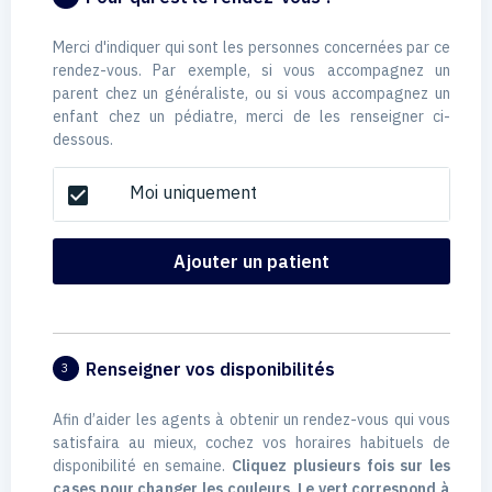
Merci d'indiquer qui sont les personnes concernées par ce
rendez-vous. Par exemple, si vous accompagnez un
parent chez un généraliste, ou si vous accompagnez un
enfant chez un pédiatre, merci de les renseigner ci-
dessous.
Moi uniquement
check_box
Ajouter un patient
Renseigner vos disponibilités
3
Afin d’aider les agents à obtenir un rendez-vous qui vous
satisfaira au mieux, cochez vos horaires habituels de
disponibilité en semaine.
Cliquez plusieurs fois sur les
cases pour changer les couleurs. Le vert correspond à