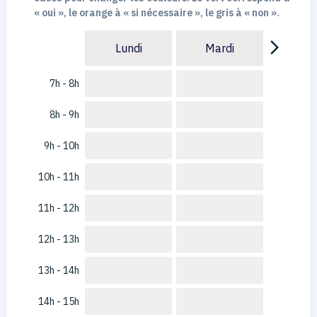
« oui », le orange à « si nécessaire », le gris à « non ».
arrow_forward_ios
Lundi
Mardi
7h - 8h
8h - 9h
9h - 10h
10h - 11h
11h - 12h
12h - 13h
13h - 14h
14h - 15h