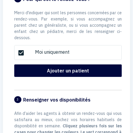
Merci d'indiquer qui sont les personnes concernées par ce
rendez-vous. Par exemple, si vous accompagnez un
parent chez un généraliste, ou si vous accompagnez un
enfant chez un pédiatre, merci de les renseigner ci-
dessous.
Moi uniquement
check_box
Ajouter un patient
Renseigner vos disponibilités
3
Afin d’aider les agents à obtenir un rendez-vous qui vous
satisfaira au mieux, cochez vos horaires habituels de
disponibilité en semaine.
Cliquez plusieurs fois sur les
cases pour changer les couleurs. Le vert correspond à