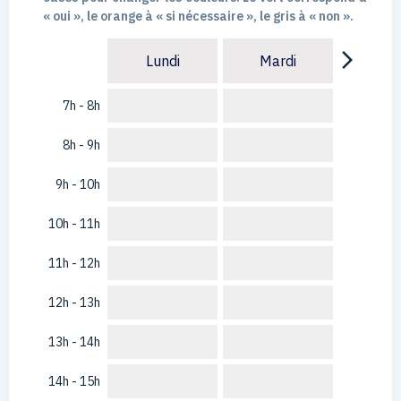
« oui », le orange à « si nécessaire », le gris à « non ».
arrow_forward_ios
Lundi
Mardi
7h - 8h
8h - 9h
9h - 10h
10h - 11h
11h - 12h
12h - 13h
13h - 14h
14h - 15h