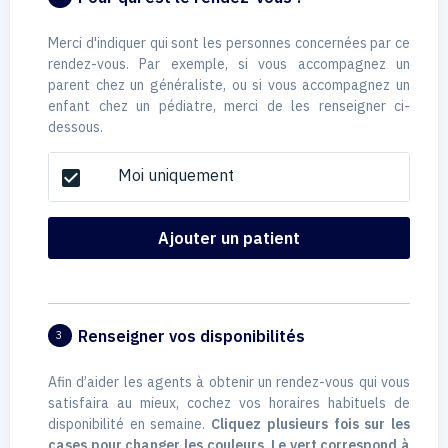
Merci d'indiquer qui sont les personnes concernées par ce
rendez-vous. Par exemple, si vous accompagnez un
parent chez un généraliste, ou si vous accompagnez un
enfant chez un pédiatre, merci de les renseigner ci-
dessous.
Moi uniquement
check_box
Ajouter un patient
Renseigner vos disponibilités
3
Afin d’aider les agents à obtenir un rendez-vous qui vous
satisfaira au mieux, cochez vos horaires habituels de
disponibilité en semaine.
Cliquez plusieurs fois sur les
cases pour changer les couleurs. Le vert correspond à