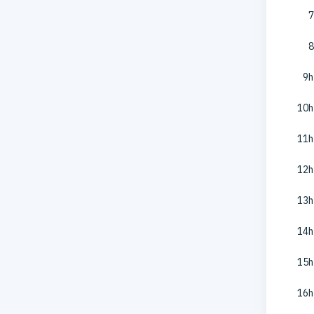
7
8
9h
10h
11h
12h
13h
14h
15h
16h