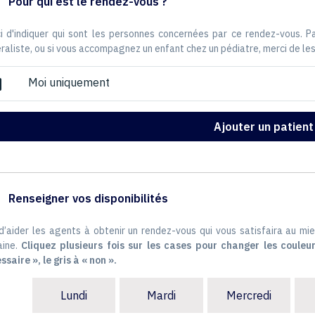
Pour qui est le rendez-vous ?
i d'indiquer qui sont les personnes concernées par ce rendez-vous. 
raliste, ou si vous accompagnez un enfant chez un pédiatre, merci de les
Moi uniquement
ox
Ajouter un patient
Renseigner vos disponibilités
 d’aider les agents à obtenir un rendez-vous qui vous satisfaira au mie
ine.
Cliquez plusieurs fois sur les cases pour changer les couleur
ssaire », le gris à « non ».
Lundi
Mardi
Mercredi