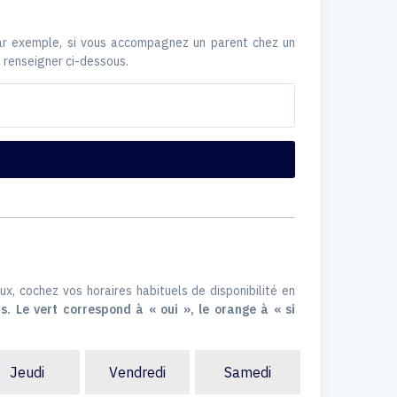
Par exemple, si vous accompagnez un parent chez un
 renseigner ci-dessous.
ux, cochez vos horaires habituels de disponibilité en
s. Le vert correspond à « oui », le orange à « si
Jeudi
Vendredi
Samedi