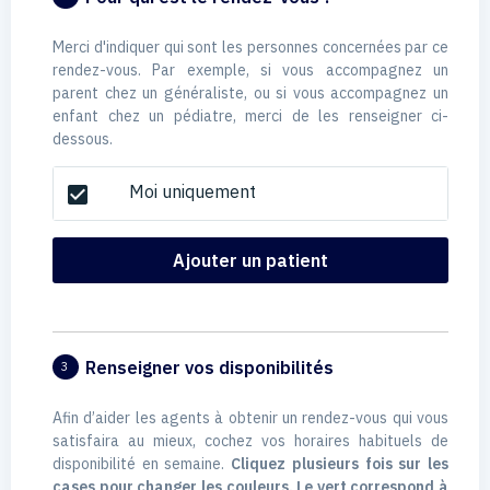
Merci d'indiquer qui sont les personnes concernées par ce
rendez-vous. Par exemple, si vous accompagnez un
parent chez un généraliste, ou si vous accompagnez un
enfant chez un pédiatre, merci de les renseigner ci-
dessous.
Moi uniquement
check_box
Ajouter un patient
Renseigner vos disponibilités
3
Afin d’aider les agents à obtenir un rendez-vous qui vous
satisfaira au mieux, cochez vos horaires habituels de
disponibilité en semaine.
Cliquez plusieurs fois sur les
cases pour changer les couleurs. Le vert correspond à