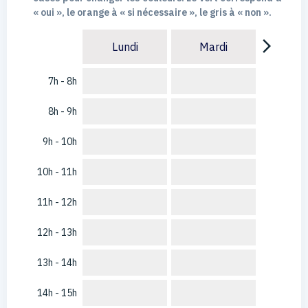
« oui », le orange à « si nécessaire », le gris à « non ».
arrow_forward_ios
Lundi
Mardi
7h - 8h
8h - 9h
9h - 10h
10h - 11h
11h - 12h
12h - 13h
13h - 14h
14h - 15h