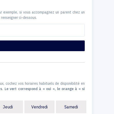
Par exemple, si vous accompagnez un parent chez un
 renseigner ci-dessous.
ux, cochez vos horaires habituels de disponibilité en
s. Le vert correspond à « oui », le orange à « si
Jeudi
Vendredi
Samedi