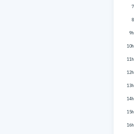
7
8
9h
10h
11h
12h
13h
14h
15h
16h