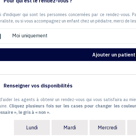
Pour qui est le rendez-vous ?
i d'indiquer qui sont les personnes concernées par ce rendez-vous. 
raliste, ou si vous accompagnez un enfant chez un pédiatre, merci de les
Moi uniquement
ox
Ajouter un patient
Renseigner vos disponibilités
 d’aider les agents à obtenir un rendez-vous qui vous satisfaira au mie
ine.
Cliquez plusieurs fois sur les cases pour changer les couleur
ssaire », le gris à « non ».
Lundi
Mardi
Mercredi