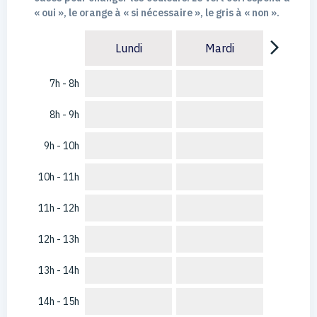
« oui », le orange à « si nécessaire », le gris à « non ».
arrow_forward_ios
Lundi
Mardi
7h - 8h
8h - 9h
9h - 10h
10h - 11h
11h - 12h
12h - 13h
13h - 14h
14h - 15h