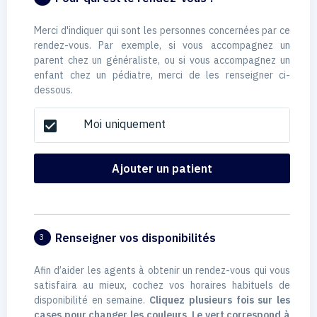
Merci d'indiquer qui sont les personnes concernées par ce
rendez-vous. Par exemple, si vous accompagnez un
parent chez un généraliste, ou si vous accompagnez un
enfant chez un pédiatre, merci de les renseigner ci-
dessous.
Moi uniquement
check_box
Ajouter un patient
Renseigner vos disponibilités
3
Afin d’aider les agents à obtenir un rendez-vous qui vous
satisfaira au mieux, cochez vos horaires habituels de
disponibilité en semaine.
Cliquez plusieurs fois sur les
cases pour changer les couleurs. Le vert correspond à