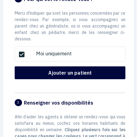
Merci d'indiquer qui sont les personnes concernées par ce
rendez-vous. Par exemple, si vous accompagnez un
parent chez un généraliste, ou si vous accompagnez un
enfant chez un pédiatre, merci de les renseigner ci-
dessous.
Moi uniquement
check_box
Ajouter un patient
Renseigner vos disponibilités
3
Afin d’aider les agents à obtenir un rendez-vous qui vous
satisfaira au mieux, cochez vos horaires habituels de
disponibilité en semaine.
Cliquez plusieurs fois sur les
cases pour changer les couleurs. Le vert correspond à