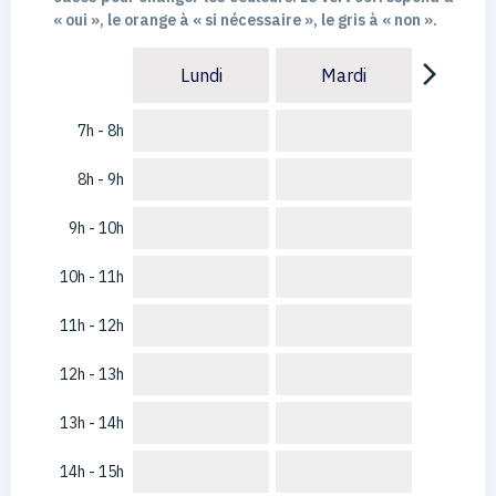
« oui », le orange à « si nécessaire », le gris à « non ».
arrow_forward_ios
Lundi
Mardi
7h - 8h
8h - 9h
9h - 10h
10h - 11h
11h - 12h
12h - 13h
13h - 14h
14h - 15h